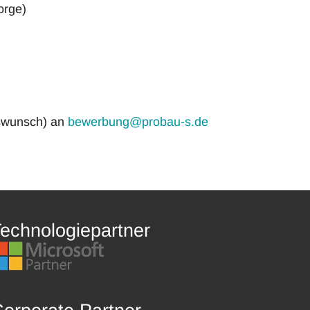
orge)
tswunsch) an
bewerbung@probau-s.de
echnologiepartner