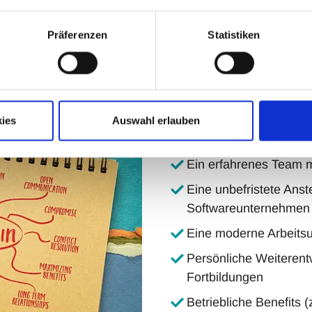
eise
Präferenzen
Statistiken
 im Team
ies
Auswahl erlauben
Darauf kannst D
Ein erfahrenes Team m
Eine unbefristete Anst
Softwareunternehmen
Eine moderne Arbeitsu
Persönliche Weiteren
Fortbildungen
Betriebliche Benefits (