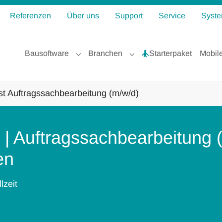
Referenzen
Über uns
Support
Service
Syste
Bausoftware
Branchen
Starterpaket
Mobil
Submenu for "Bausoftware"
Submenu for "Branchen"
st Auftragssachbearbeitung (m/w/d)
t | Auftragssachbearbeitung 
en
lzeit