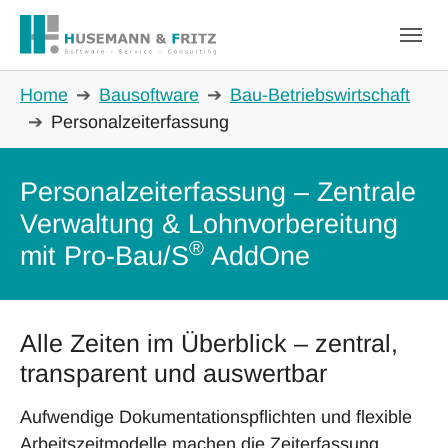
Skip to main navigation
Skip to main content
Skip to page footer
You are here:
Home
Bausoftware
Bau-Betriebswirtschaft
Personalzeiterfassung
Personalzeiterfassung – Zentrale
Verwaltung & Lohnvorbereitung
®
mit Pro-Bau/S
AddOne
Alle Zeiten im Überblick – zentral,
transparent und auswertbar
Aufwendige Dokumentationspflichten und flexible
Arbeitszeitmodelle machen die Zeiterfassung