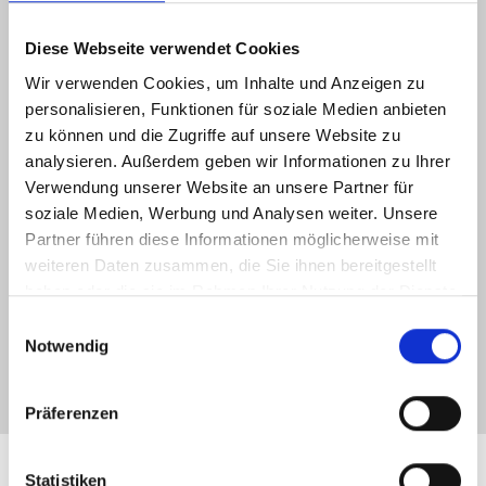
Stammdatenauswertungen
Diese Webseite verwendet Cookies
Monatsbericht
Wir verwenden Cookies, um Inhalte und Anzeigen zu
Buchungsbericht
personalisieren, Funktionen für soziale Medien anbieten
zu können und die Zugriffe auf unsere Website zu
analysieren. Außerdem geben wir Informationen zu Ihrer
Show larger version for:
Verwendung unserer Website an unsere Partner für
soziale Medien, Werbung und Analysen weiter. Unsere
Partner führen diese Informationen möglicherweise mit
weiteren Daten zusammen, die Sie ihnen bereitgestellt
haben oder die sie im Rahmen Ihrer Nutzung der Dienste
gesammelt haben.
Einwilligungsauswahl
Notwendig
Präferenzen
Arbeitspläne und Zeitmodelle
Statistiken