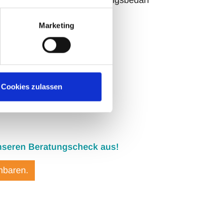
gebnisse teilen
Marketing
ind gerne für Sie da.
Cookies zulassen
b
unseren Beratungscheck aus!
nbaren.