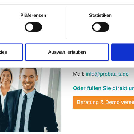
Report exportieren: Er
Präferenzen
Statistiken
Sie haben Fragen? Wir s
ies
Auswahl erlauben
Kundenberatung / Vertrie
Fon:
05 21 / 9 28 70-0
Mail:
info@probau-s.de
Oder füllen Sie direkt 
Beratung & Demo verei