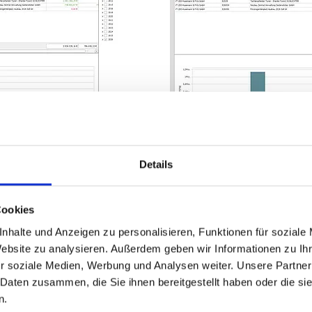
Details
ck
So nutzen Tea
Cookies
Alltag
nhalte und Anzeigen zu personalisieren, Funktionen für soziale
, Erlösen und Budgets
Website zu analysieren. Außerdem geben wir Informationen zu I
er Unternehmensebene
Cockpit öffnen: Überb
r soziale Medien, Werbung und Analysen weiter. Unsere Partner
 Daten zusammen, die Sie ihnen bereitgestellt haben oder die s
traum
Drill-down: in Projekt
n.
Abweichungen erkenne