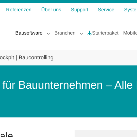
Referenzen
Über uns
Support
Service
Syste
Bausoftware
Branchen
Starterpaket
Mobil
Submenu for "Bausoftware"
Submenu for "Branchen"
ockpit | Baucontrolling
e für Bauunternehmen – Alle
ale