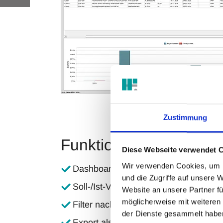
Zustimmung
Funktionen im Überbli
Diese Webseite verwendet 
Wir verwenden Cookies, um I
Dashboard mit Kennzahlen zu Kosten
und die Zugriffe auf unsere 
Soll-/Ist-Vergleiche auf Projekt- od
Website an unsere Partner fü
möglicherweise mit weiteren
Filter nach Bauleiter, Sparte oder Zei
der Dienste gesammelt habe
Export als PDF oder Excel