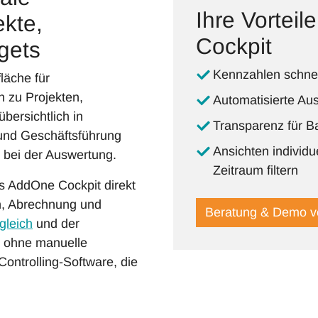
Ihre Vortei
ekte,
Cockpit
gets
Kennzahlen schnel
läche für
 zu Projekten,
Automatisierte Aus
übersichtlich in
Transparenz für B
und Geschäftsführung
Ansichten individu
 bei der Auswertung.
Zeitraum filtern
as AddOne Cockpit direkt
on, Abrechnung und
Beratung & Demo v
rgleich
und der
, ohne manuelle
ontrolling-Software, die