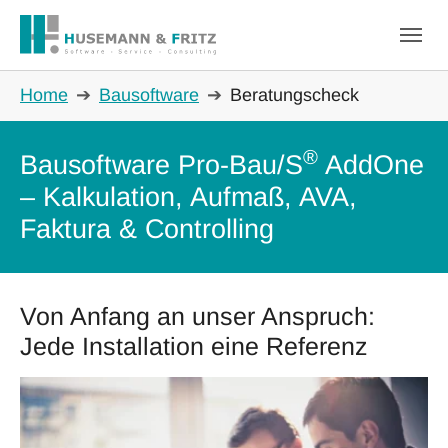
Skip to main navigation
Skip to main content
Skip to page footer
You are here:
Home
Bausoftware
Beratungscheck
®
Bausoftware Pro-Bau/S
AddOne
– Kalkulation, Aufmaß, AVA,
Faktura & Controlling
Von Anfang an unser Anspruch:
Jede Installation eine Referenz