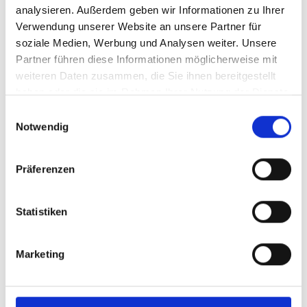
analysieren. Außerdem geben wir Informationen zu Ihrer
Verwendung unserer Website an unsere Partner für
soziale Medien, Werbung und Analysen weiter. Unsere
Telefon
*
Partner führen diese Informationen möglicherweise mit
weiteren Daten zusammen, die Sie ihnen bereitgestellt
haben oder die sie im Rahmen Ihrer Nutzung der Dienste
gesammelt haben.
Einwilligungsauswahl
Anzahl Mitarbeiter
*
Notwendig
Präferenzen
Branche
*
Statistiken
Heute genutzte Software
*
Marketing