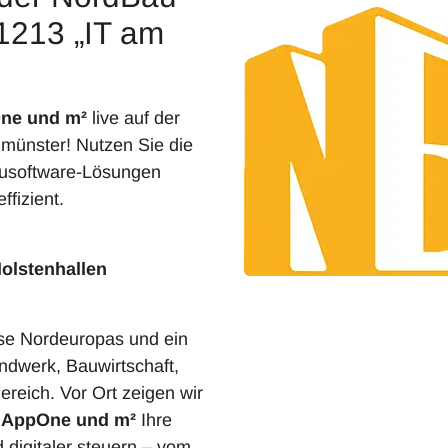
 1213 „IT am
ne und m²
live auf der
münster! Nutzen Sie die
ausoftware-Lösungen
ffizient.
Holstenhallen
se Nordeuropas und ein
andwerk, Bauwirtschaft,
eich. Vor Ort zeigen wir
 AppOne und m²
Ihre
d digitaler steuern – vom