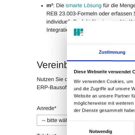
m²
: Die
smarte Lösung
für die Menge
REB 23.003-Formeln oder erfassen 
individuell. Perfekt für eine exakte K
Integration in Ihre bestehenden Proz
Zustimmung
Vereinbaren Sie jetzt 
Diese Webseite verwendet 
Nutzen Sie die Messe für einen konkreten
Wir verwenden Cookies, um I
ERP-Bausoftware, die sich einfach bedie
und die Zugriffe auf unsere 
Website an unsere Partner fü
möglicherweise mit weiteren
Anrede
*
Vor
der Dienste gesammelt habe
Einwilligungsauswahl
Notwendig