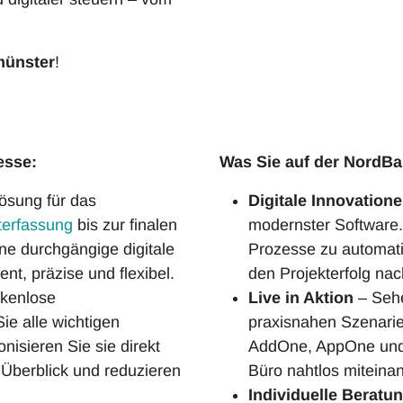
ünster
!
esse:
Was Sie auf der NordBa
lösung für das
Digitale Innovation
terfassung
bis zur finalen
modernster Software.
ine durchgängige digitale
Prozesse zu automati
nt, präzise und flexibel.
den Projekterfolg nac
ckenlose
Live in Aktion
– Sehe
ie alle wichtigen
praxisnahen Szenarie
nisieren Sie sie direkt
AddOne, AppOne und m
 Überblick und reduzieren
Büro nahtlos miteina
Individuelle Beratu