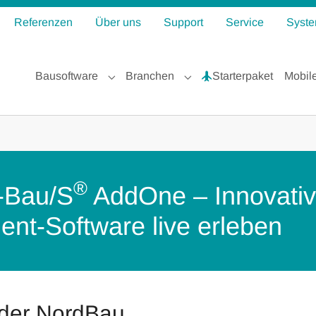
Referenzen
Über uns
Support
Service
Syste
Bausoftware
Branchen
Starterpaket
Mobil
Submenu for "Bausoftware"
Submenu for "Branchen"
®
-Bau/S
AddOne – Innovati
nt-Software live erleben
 der NordBau