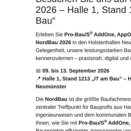
2026 – Halle 1, Stand
Bau“
®
Erleben Sie
Pro-Bau/S
AddOne, AppO
NordBau 2026
in den Holstenhallen Neu
Gelegenheit, unsere leistungsstarken B
kennenzulernen – praxisnah, digital und e
📅
09. bis 13. September 2026
📍
Halle 1, Stand 1213 „IT am Bau“ – 
Neumünster
Die
NordBau
ist die größte Baufachmes
zentraler Treffpunkt für Bauprofis aus H
Ingenieurwesen und dem kommunalen Ber
®
Ihnen, wie Sie mit
Pro-Bau/S
AddOne,
Bauprojekte effizienter, transparenter un