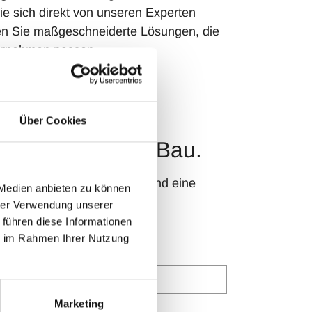
ie sich direkt von unseren Experten
en Sie maßgeschneiderte Lösungen, die
ternehmen passen.
Über Cookies
min auf der NordBau.
äufe, transparente Prozesse und eine
 Medien anbieten zu können
hrer Verwendung unserer
 führen diese Informationen
ie im Rahmen Ihrer Nutzung
Marketing