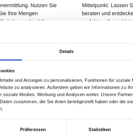
nermittlung. Nutzen Sie
Mittelpunkt. Lassen S
Sie Ihre Mengen
beraten und entdeck
alkulation und nahtlose
perfekt zu Ihrem Un
esse.
Details
Ihren persönlichen Beratungster
Cookies
 Blick in die Praxis. Erleben Sie digital gesteuerte Abl
nhalte und Anzeigen zu personalisieren, Funktionen für soziale
nen lässt.
Website zu analysieren. Außerdem geben wir Informationen zu I
r soziale Medien, Werbung und Analysen weiter. Unsere Partner
 Daten zusammen, die Sie ihnen bereitgestellt haben oder die s
name
*
Nachname
*
n.
Präferenzen
Statistiken